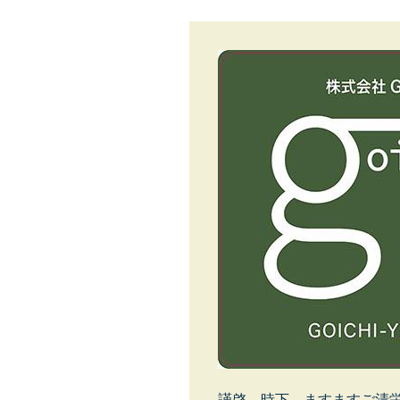
謹啓 時下 ますますご清