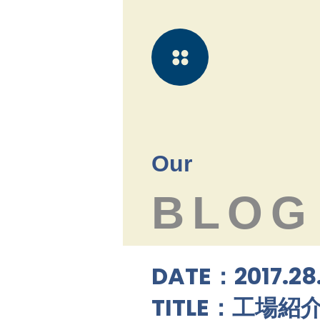
Our
BLOG
DATE：2017.28
TITLE：工場紹