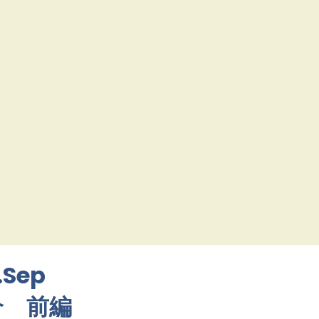
.Sep
介 前編